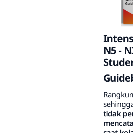
Intens
N5 - N
Stude
Guide
Rangkum
sehingg
tidak pe
mencata
saat kel