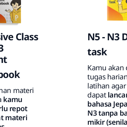
N5 - N3 D
ive Class
3
task
nt
Kamu akan d
book
tugas haria
latihan aga
an materi
dapat
lancar
a
kamu
bahasa Jepa
rlu repot
N3 tanpa b
t materi
mikir (senil
as