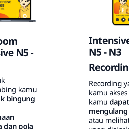
Intensiv
Zoom
N5 - N3
ive N5 -
Recordi
uk
Recording y
bing kamu
kamu akses
ak bingung
kamu
dapa
mengulang 
naan
atau meliha
a dan pola