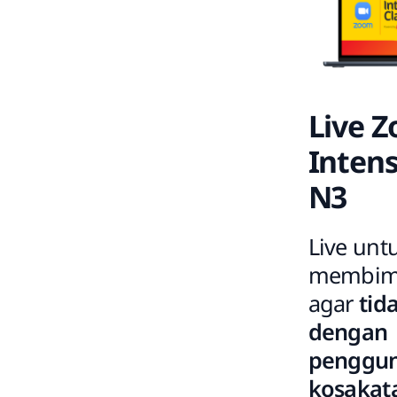
Live 
Intens
N3
Live unt
membim
agar
tid
dengan
penggu
kosakat