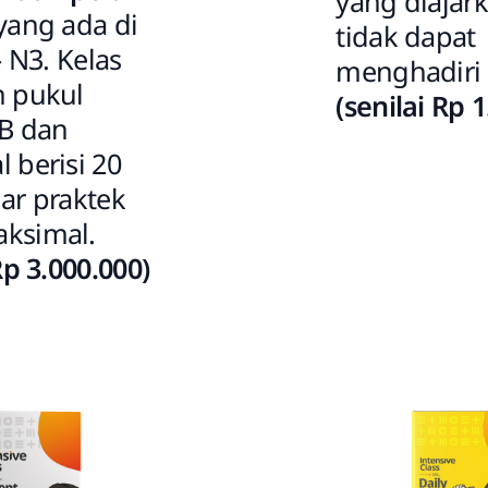
yang diajark
yang ada di
tidak dapat
- N3
. Kelas
menghadiri 
n pukul
(senilai Rp 
B dan
 berisi 20
ar praktek
ksimal.
Rp 3.000.000)