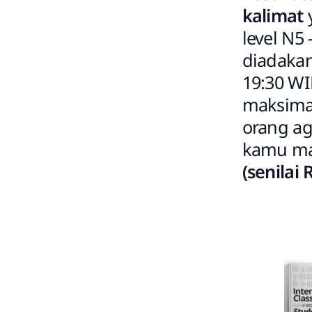
kalimat
level
N5 
diadaka
19:30 WI
maksimal
orang ag
kamu ma
(senilai 