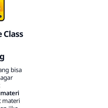
e Class
ng
ang bisa
 agar
t
materi
t materi